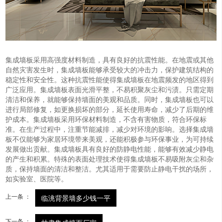
集成墙板采用高强度材料制造，具有良好的抗震性能。在地震或其他
自然灾害发生时，集成墙板能够承受较大的冲击力，保护建筑结构的
稳定性和安全性。这种抗震性能使得集成墙板在地震频发的地区得到
广泛应用。集成墙板表面光滑平整，不易积聚灰尘和污渍。只需定期
清洁和保养，就能够保持墙面的美观和品质。同时，集成墙板也可以
进行局部修复，如更换损坏的部分，延长使用寿命，减少了后期的维
护成本。集成墙板采用环保材料制造，不含有害物质，符合环保标
准。在生产过程中，注重节能减排，减少对环境的影响。选择集成墙
板不仅能够为家居环境带来美观，还能积极参与环保事业，为可持续
发展做出贡献。集成墙板具有良好的防静电性能，能够有效减少静电
的产生和积累。特殊的表面处理技术使得集成墙板不易吸附灰尘和杂
质，保持墙面的清洁和整洁。尤其适用于需要防止静电干扰的场所，
如实验室、医院等。
上一条 ：
临洮背景墙多少钱一平
下一条 ：