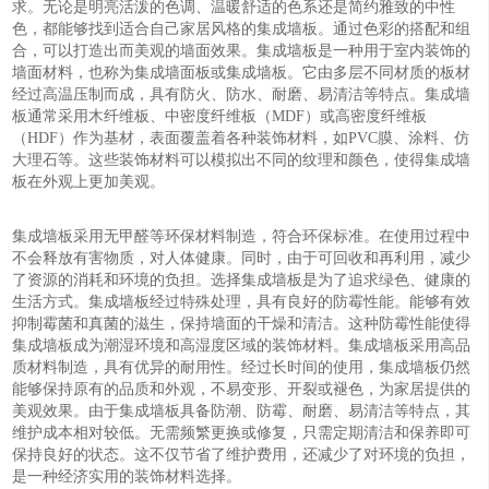
求。无论是明亮活泼的色调、温暖舒适的色系还是简约雅致的中性
色，都能够找到适合自己家居风格的集成墙板。通过色彩的搭配和组
合，可以打造出而美观的墙面效果。集成墙板是一种用于室内装饰的
墙面材料，也称为集成墙面板或集成墙板。它由多层不同材质的板材
经过高温压制而成，具有防火、防水、耐磨、易清洁等特点。集成墙
板通常采用木纤维板、中密度纤维板（MDF）或高密度纤维板
（HDF）作为基材，表面覆盖着各种装饰材料，如PVC膜、涂料、仿
大理石等。这些装饰材料可以模拟出不同的纹理和颜色，使得集成墙
板在外观上更加美观。
集成墙板采用无甲醛等环保材料制造，符合环保标准。在使用过程中
不会释放有害物质，对人体健康。同时，由于可回收和再利用，减少
了资源的消耗和环境的负担。选择集成墙板是为了追求绿色、健康的
生活方式。集成墙板经过特殊处理，具有良好的防霉性能。能够有效
抑制霉菌和真菌的滋生，保持墙面的干燥和清洁。这种防霉性能使得
集成墙板成为潮湿环境和高湿度区域的装饰材料。集成墙板采用高品
质材料制造，具有优异的耐用性。经过长时间的使用，集成墙板仍然
能够保持原有的品质和外观，不易变形、开裂或褪色，为家居提供的
美观效果。由于集成墙板具备防潮、防霉、耐磨、易清洁等特点，其
维护成本相对较低。无需频繁更换或修复，只需定期清洁和保养即可
保持良好的状态。这不仅节省了维护费用，还减少了对环境的负担，
是一种经济实用的装饰材料选择。