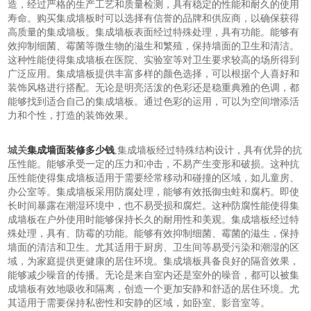
造，经过严格的生产工艺和质量检测，具有稳定的性能和耐久的使用
寿命。购买集成墙板时可以选择有信誉的品牌和供应商，以确保获得
高质量的集成墙板。集成墙板表面经过特殊处理，具有功能。能够有
效抑制细菌、霉菌等微生物的滋生和繁殖，保持墙面的卫生和清洁。
这种性能使得集成墙板在医院、实验室等对卫生要求较高的场所得到
广泛应用。集成墙板提供丰富多样的颜色选择，可以根据个人喜好和
装饰风格进行搭配。无论是明亮活泼的色彩还是稳重典雅的色调，都
能够找到适合自己的集成墙板。通过色彩的运用，可以为空间增添活
力和个性，打造的装饰效果。
城关
集成墙面装修多少钱
,集成墙板经过特殊结构设计，具有优异的抗
压性能。能够承受一定的压力和冲击，不易产生变形和破损。这种抗
压性能使得集成墙板适用于需要经常移动和碰撞的区域，如儿童房、
办公室等。集成墙板采用防腐处理，能够有效抵御虫蛀和腐朽。即使
长时间暴露在潮湿环境中，也不易受损和腐烂。这种防腐性能使得集
成墙板在户外使用时能够保持长久的耐用性和美观。集成墙板经过特
殊处理，具有、防霉的功能。能够有效抑制细菌、霉菌的滋生，保持
墙面的清洁和卫生。尤其适用于厨房、卫生间等易受污染和潮湿的区
域，为家庭提供更健康的居住环境。集成墙板具备良好的隔音效果，
能够减少噪音的传播。无论是来自室内还是室外的噪音，都可以被集
成墙板有效地吸收和隔离，创造一个更加安静和舒适的居住环境。尤
其适用于需要保持私密性和安静的区域，如卧室、影音室等。