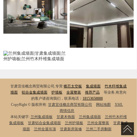
甘肃宜佳概念商贸有限公司,专营
锥芯太空板
集成墙面
竹木纤维集成
墙面
铝合金集成墙面
护墙板
全屋整装
推荐产品
等业务,有意向
的客户请咨询我们，联系电话：
18153658888
CopyRight © 版权所有:
甘肃宜佳概念商贸有限公司
网站地图
XML
商情信息
本站关键字:
兰州集成墙板
甘肃木饰面
兰州集成墙面
兰州竹木纤维
集成墙板
甘肃铝合金集成墙面
兰州护墙板
兰州全屋整装
甘肃集成
墙面
兰州全屋吊顶
甘肃新房装修
兰州二手房翻新