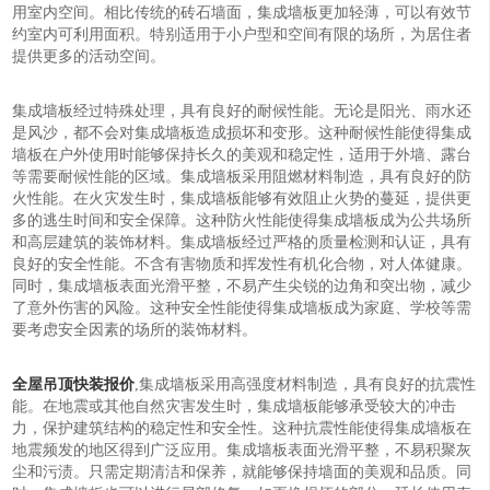
用室内空间。相比传统的砖石墙面，集成墙板更加轻薄，可以有效节
约室内可利用面积。特别适用于小户型和空间有限的场所，为居住者
提供更多的活动空间。
集成墙板经过特殊处理，具有良好的耐候性能。无论是阳光、雨水还
是风沙，都不会对集成墙板造成损坏和变形。这种耐候性能使得集成
墙板在户外使用时能够保持长久的美观和稳定性，适用于外墙、露台
等需要耐候性能的区域。集成墙板采用阻燃材料制造，具有良好的防
火性能。在火灾发生时，集成墙板能够有效阻止火势的蔓延，提供更
多的逃生时间和安全保障。这种防火性能使得集成墙板成为公共场所
和高层建筑的装饰材料。集成墙板经过严格的质量检测和认证，具有
良好的安全性能。不含有害物质和挥发性有机化合物，对人体健康。
同时，集成墙板表面光滑平整，不易产生尖锐的边角和突出物，减少
了意外伤害的风险。这种安全性能使得集成墙板成为家庭、学校等需
要考虑安全因素的场所的装饰材料。
全屋吊顶快装报价
,集成墙板采用高强度材料制造，具有良好的抗震性
能。在地震或其他自然灾害发生时，集成墙板能够承受较大的冲击
力，保护建筑结构的稳定性和安全性。这种抗震性能使得集成墙板在
地震频发的地区得到广泛应用。集成墙板表面光滑平整，不易积聚灰
尘和污渍。只需定期清洁和保养，就能够保持墙面的美观和品质。同