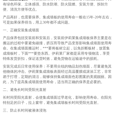
有绿色环保、立体感强、防水防潮、防火阻燃、安装方便、拆卸方
便、清洗方便等优点。
产品再好，也需要保养。集成墙板的使用寿命一般在15年-20年左右，
可是如果保养得当，用上30年都不成问题。
一、正确安装集成墙面
产品保养包括安装前和安装后，安装前伊莉莱集成墙板保养主要是在
搬运的过程中要避免碰撞，挤压而导致产品变形影响集成墙面使用寿
命。在集成墙面搬运时，***要将板材立起，以免折断板材，放置集
成墙板时，下面***要垫东西。伊莉莱厂家都是采用专项物流，享受
特殊发货折扣，保证送货时效，避免货物在运输途中的损耗。
安装完成后日常使用保养：不要用尖锐的物品划伤墙面，尽量避免其
他物体的冲击。伊莉莱集成墙板表面经过高温覆膜或滚涂工艺，非常
易于打理，定期的清洁，能够保持集成墙面色彩图案的美观靓丽。因
此，为了提高集成墙面使用寿命，适当而正确的保养是必要的。
二、避免长时间受阳光直射
长时间受阳光直射，会使集成墙面过早老化，影响使用寿命。在阳光
特别足的日子，拉上窗帘，避免集成墙板长时间受阳光直射。
三、防止长时间被液体浸泡