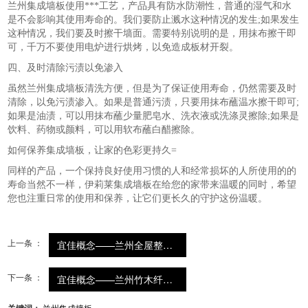
兰州集成墙板使用***工艺，产品具有防水防潮性，普通的湿气和水
是不会影响其使用寿命的。我们要防止溅水这种情况的发生;如果发生
这种情况，我们要及时擦干墙面。需要特别说明的是，用抹布擦干即
可，千万不要使用电炉进行烘烤，以免造成板材开裂。
四、及时清除污渍以免渗入
虽然兰州集成墙板清洗方便，但是为了保证使用寿命，仍然需要及时
清除，以免污渍渗入。如果是普通污渍，只要用抹布蘸温水擦干即可;
如果是油渍，可以用抹布蘸少量肥皂水、洗衣液或洗涤灵擦除;如果是
饮料、药物或颜料，可以用软布蘸白醋擦除。
如何保养集成墙板，让家的色彩更持久=
同样的产品，一个保持良好使用习惯的人和经常损坏的人所使用的的
寿命当然不一样，伊莉莱集成墙板在给您的家带来温暖的同时，希望
您也注重日常的使用和保养，让它们更长久的守护这份温暖。
上一条 ：
宜佳概念——兰州全屋整装...
下一条 ：
宜佳概念——兰州竹木纤维...
兰州集成墙板